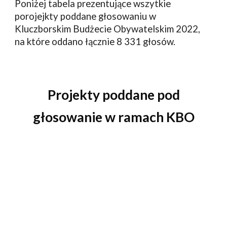
Poniżej tabela prezentujące wszytkie
porojejkty poddane głosowaniu w
Kluczborski
m
Budże
cie
Obywatelski
m
2022
,
na które oddano łącznie 8 331 głosów.
Projekty poddane pod
głosowanie w ramach KBO