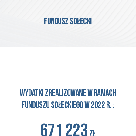
fundusz sołecki
Wydatki zrealizowane w ramach
funduszu sołeckiego w 202
2
r. :
671 223
zł